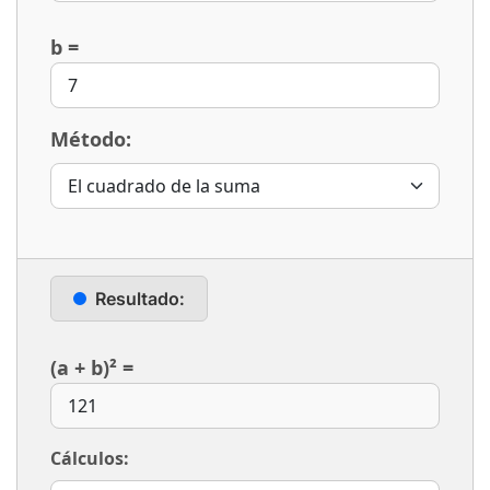
b =
Método:
Resultado:
(a + b)²
=
Cálculos: