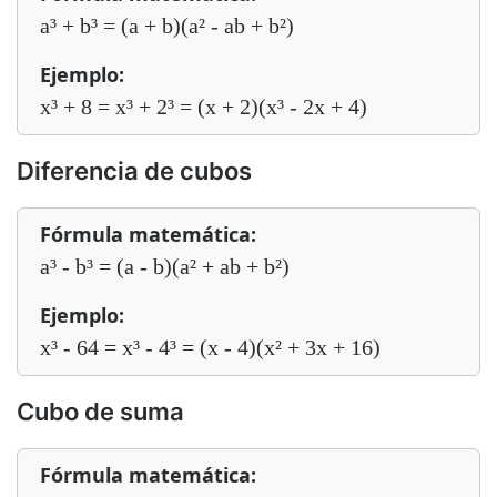
a³ + b³ = (a + b)(a² - ab + b²)
Ejemplo:
x³ + 8 = x³ + 2³ = (x + 2)(x³ - 2x + 4)
Diferencia de cubos
Fórmula matemática:
a³ - b³ = (a - b)(a² + ab + b²)
Ejemplo:
x³ - 64 = x³ - 4³ = (x - 4)(x² + 3x + 16)
Cubo de suma
Fórmula matemática: