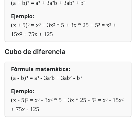
(a + b)³ = a³ + 3a²b + 3ab² + b³
Ejemplo:
(x + 5)³ = x³ + 3x² * 5 + 3x * 25 + 5³ = x³ +
15x² + 75x + 125
Cubo de diferencia
Fórmula matemática:
(a - b)³ = a³ - 3a²b + 3ab² - b³
Ejemplo:
(x - 5)³ = x³ - 3x² * 5 + 3x * 25 - 5³ = x³ - 15x²
+ 75x - 125