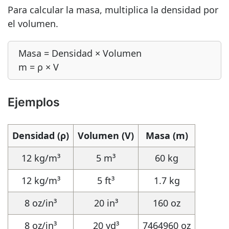
Para calcular la masa, multiplica la densidad por
el volumen.
Masa = Densidad × Volumen
m = ρ × V
Ejemplos
Densidad (ρ)
Volumen (V)
Masa (m)
12 kg/m³
5 m³
60 kg
12 kg/m³
5 ft³
1.7 kg
8 oz/in³
20 in³
160 oz
8 oz/in³
20 yd³
7464960 oz