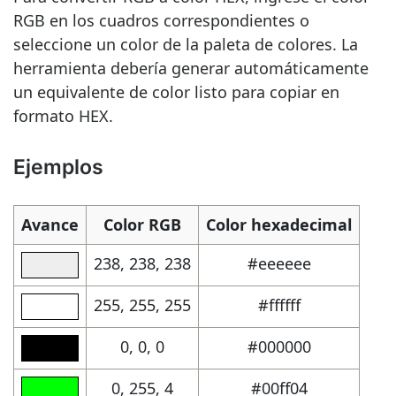
RGB en los cuadros correspondientes o
seleccione un color de la paleta de colores. La
herramienta debería generar automáticamente
un equivalente de color listo para copiar en
formato HEX.
Ejemplos
Avance
Color RGB
Color hexadecimal
238, 238, 238
#eeeeee
255, 255, 255
#ffffff
0, 0, 0
#000000
0, 255, 4
#00ff04