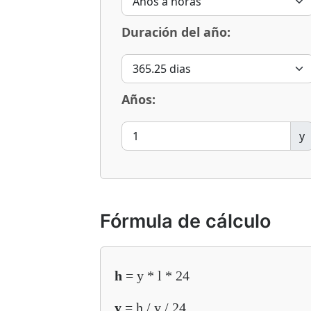
Duración del año:
Años:
y
Fórmula de cálculo
h
= y * l * 24
y
= h / y / 24