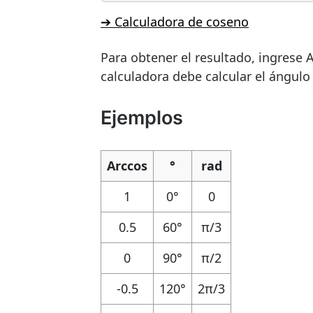
➔ Calculadora de coseno
Para obtener el resultado, ingrese 
calculadora debe calcular el ángulo
Ejemplos
Arccos
°
rad
1
0°
0
0.5
60°
π/3
0
90°
π/2
-0.5
120°
2π/3