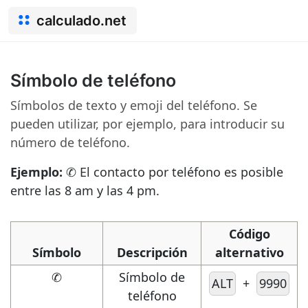
calculado.net
Símbolo de teléfono
Símbolos de texto y emoji del teléfono. Se
pueden utilizar, por ejemplo, para introducir su
número de teléfono.
Ejemplo:
✆ El contacto por teléfono es posible
entre las 8 am y las 4 pm.
Código
Símbolo
Descripción
alternativo
✆
Símbolo de
ALT
+
9990
teléfono