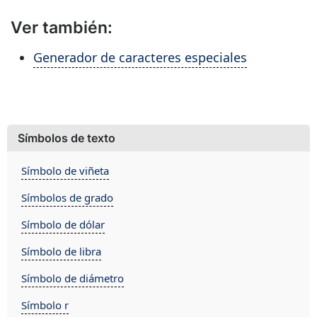
Ver también:
Generador de caracteres especiales
Símbolos de texto
Símbolo de viñeta
Símbolos de grado
Símbolo de dólar
Símbolo de libra
Símbolo de diámetro
Símbolo r