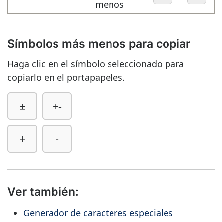
menos
Símbolos más menos para copiar
Haga clic en el símbolo seleccionado para
copiarlo en el portapapeles.
±
+-
+
-
Ver también:
Generador de caracteres especiales