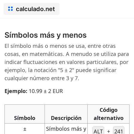
calculado.net
Símbolos más y menos
El símbolo más o menos se usa, entre otras
cosas, en matemáticas. A menudo se utiliza para
indicar fluctuaciones en valores particulares, por
ejemplo, la notación "5 ± 2" puede significar
cualquier número entre 3 y 7.
Ejemplo:
10.99 ± 2 EUR
Código
Símbolo
Descripción
alternativo
±
Símbolos más y
ALT
+
241