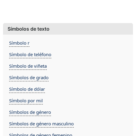
Símbolos de texto
Símbolo r
Símbolo de teléfono
Símbolo de viñeta
Símbolos de grado
Símbolo de dólar
Símbolo por mil
Símbolos de género
Símbolos de género masculino
Símbolos de género femenino