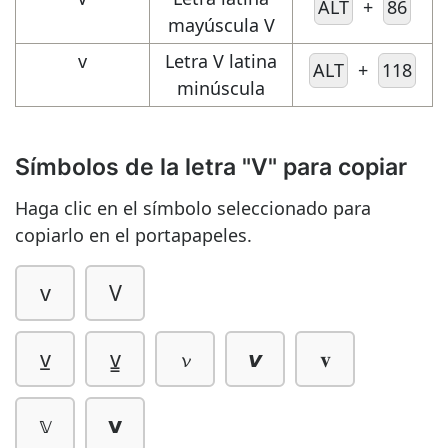
ALT
+
86
mayúscula V
v
Letra V latina
ALT
+
118
minúscula
Símbolos de la letra "V" para copiar
Haga clic en el símbolo seleccionado para
copiarlo en el portapapeles.
v
V
v̲
v̳
𝓿
𝙫
𝐯
𝕧
𝘃