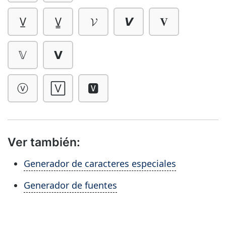
V̲
V̳
𝓥
𝙑
𝐕
𝕍
𝗩
ⓥ
🅅
🆅
Ver también:
Generador de caracteres especiales
Generador de fuentes