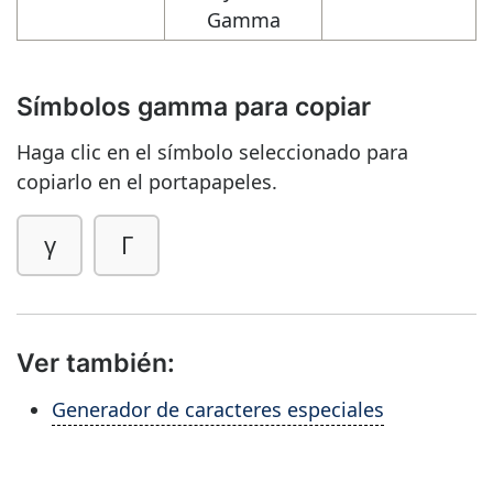
Gamma
Símbolos gamma para copiar
Haga clic en el símbolo seleccionado para
copiarlo en el portapapeles.
γ
Γ
Ver también:
Generador de caracteres especiales