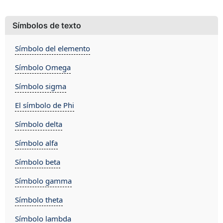
Símbolos de texto
Símbolo del elemento
Símbolo Omega
Símbolo sigma
El símbolo de Phi
Símbolo delta
Símbolo alfa
Símbolo beta
Símbolo gamma
Símbolo theta
Símbolo lambda