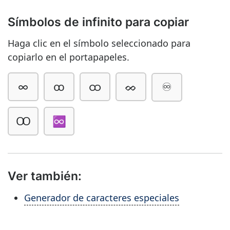
Símbolos de infinito para copiar
Haga clic en el símbolo seleccionado para
copiarlo en el portapapeles.
∞
ꝏ
ထ
ᨖ
♾
Ꝏ
♾️
Ver también:
Generador de caracteres especiales