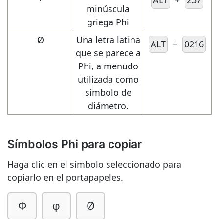
ALT
+
237
minúscula
griega Phi
Ø
Una letra latina
ALT
+
0216
que se parece a
Phi, a menudo
utilizada como
símbolo de
diámetro.
Símbolos Phi para copiar
Haga clic en el símbolo seleccionado para
copiarlo en el portapapeles.
Φ
φ
Ø