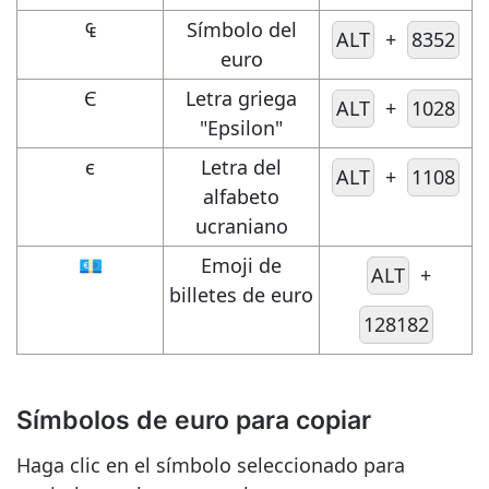
₠
Símbolo del
ALT
+
8352
euro
Є
Letra griega
ALT
+
1028
"Epsilon"
є
Letra del
ALT
+
1108
alfabeto
ucraniano
💶
Emoji de
ALT
+
billetes de euro
128182
Símbolos de euro para copiar
Haga clic en el símbolo seleccionado para