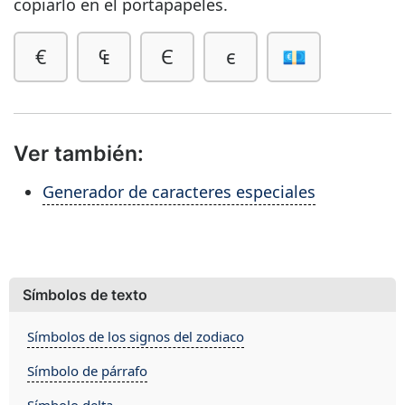
copiarlo en el portapapeles.
€
₠
Є
є
💶
Ver también:
Generador de caracteres especiales
Símbolos de texto
Símbolos de los signos del zodiaco
Símbolo de párrafo