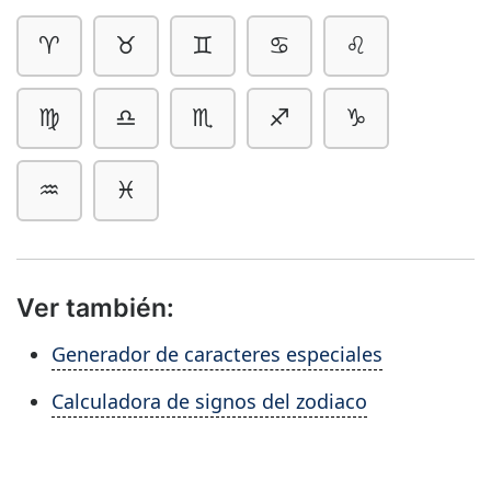
♈︎
♉︎
♊︎
♋︎
♌︎
♍︎
♎︎
♏︎
♐︎
♑︎
♒︎
♓︎
Ver también:
Generador de caracteres especiales
Calculadora de signos del zodiaco