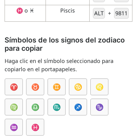
♓ o
Piscis
♓︎
ALT
+
9811
Símbolos de los signos del zodiaco
para copiar
Haga clic en el símbolo seleccionado para
copiarlo en el portapapeles.
♈
♉
♊
♋
♌
♍
♎
♏
♐
♑
♒
♓