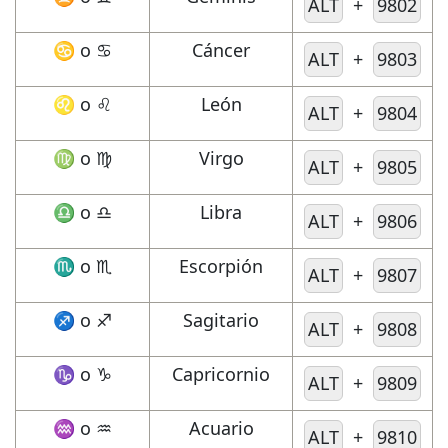
ALT
+
9802
♋ o
Cáncer
♋︎
ALT
+
9803
♌ o
León
♌︎
ALT
+
9804
♍ o
Virgo
♍︎
ALT
+
9805
♎ o
Libra
♎︎
ALT
+
9806
♏ o
Escorpión
♏︎
ALT
+
9807
♐ o
Sagitario
♐︎
ALT
+
9808
♑ o
Capricornio
♑︎
ALT
+
9809
♒ o
Acuario
♒︎
ALT
+
9810