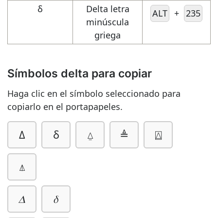
δ
Delta letra
ALT
+
235
minúscula
griega
Símbolos delta para copiar
Haga clic en el símbolo seleccionado para
copiarlo en el portapapeles.
Δ
δ
⍙
≜
⍍
⍋
𝛥
𝛿