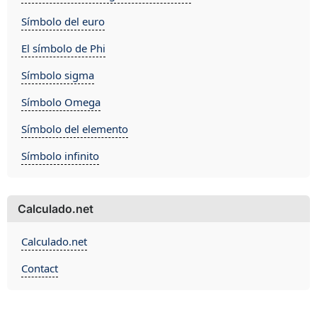
Símbolo del euro
El símbolo de Phi
Símbolo sigma
Símbolo Omega
Símbolo del elemento
Símbolo infinito
Calculado.net
Calculado.net
Contact