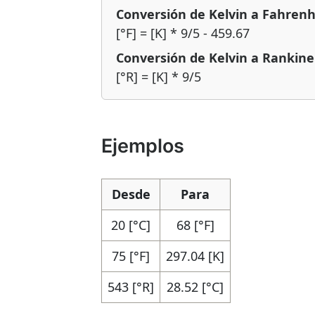
Conversión de Kelvin a Fahrenh
[°F] = [K] * 9/5 - 459.67
Conversión de Kelvin a Rankine
[°R] = [K] * 9/5
Ejemplos
Desde
Para
20 [°C]
68 [°F]
75 [°F]
297.04 [K]
543 [°R]
28.52 [°C]