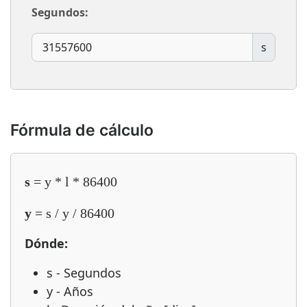
Segundos:
s
Fórmula de cálculo
s
= y * l * 86400
y
= s / y / 86400
Dónde:
s - Segundos
y - Años